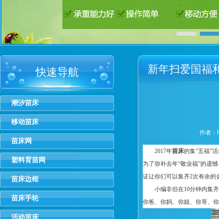
新年扫爱国福
快速导航
攻略
潮汐苗床
移动苗床
作者：hm
苗床网
2017年
苗床
的集“五福”
塑料育苗网
为了弥补去年“敬业福”的遗
证让你们可以集齐2次有余的
苗床边框
小编非但在10分钟内集
苗床手轮
你爸、你妈、你姐、你哥、你妹
活动苗床