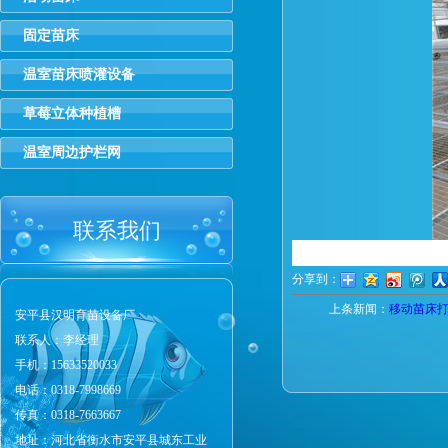
固定苗床
温室苗床喷灌设备
草莓立体种植槽
温室周边护栏网
联系我们
分享到：
上条新闻：
移动苗床
安平县汉明育苗设备厂
联系人：李经理
手机：15633520033
电话：0318-7998669
传真：0318-7663667
地址：河北省衡水市安平县城东工业