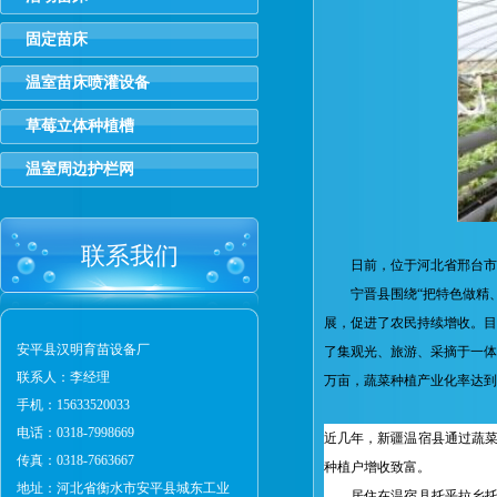
固定苗床
温室苗床喷灌设备
草莓立体种植槽
温室周边护栏网
联系我们
日前，位于河北省邢台市宁
宁晋县围绕“把特色做精、
展，促进了农民持续增收。目
安平县汉明育苗设备厂
了集观光、旅游、采摘于一体
联系人：李经理
万亩，蔬菜种植产业化率达到
手机：15633520033
电话：0318-7998669
近几年，新疆温宿县通过蔬菜
传真：0318-7663667
种植户增收致富。
地址：河北省衡水市安平县城东工业
居住在温宿县托乎拉乡托乎拉