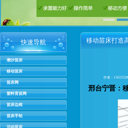
移动苗床打造
快速导航
潮汐苗床
移动苗床
作者：1563352
苗床网
邢台宁晋：移
塑料育苗网
苗床边框
苗床手轮
活动苗床