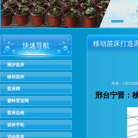
移动苗床打造
快速导航
潮汐苗床
移动苗床
作者：1563352
苗床网
邢台宁晋：移
塑料育苗网
苗床边框
苗床手轮
活动苗床