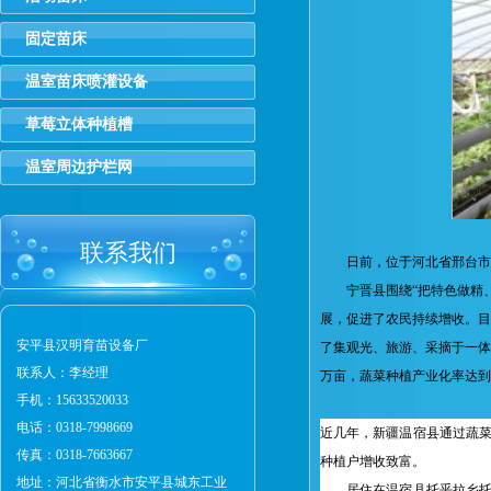
固定苗床
温室苗床喷灌设备
草莓立体种植槽
温室周边护栏网
联系我们
日前，位于河北省邢台市宁
宁晋县围绕“把特色做精、
展，促进了农民持续增收。目
安平县汉明育苗设备厂
了集观光、旅游、采摘于一体
联系人：李经理
万亩，蔬菜种植产业化率达到
手机：15633520033
电话：0318-7998669
近几年，新疆温宿县通过蔬菜
传真：0318-7663667
种植户增收致富。
地址：河北省衡水市安平县城东工业
居住在温宿县托乎拉乡托乎拉