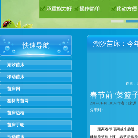
潮汐苗床：今
快速导航
预计总体平稳
潮汐苗床
移动苗床
作者：hm
苗床网
春节前"菜篮
塑料育苗网
2017-01-18 10:07
|
作者：
|
来源
分享到：
苗床边框
苗床手轮
距离春节假期越来越近，筹划
活动苗床
继续季节性上涨，春节后将季