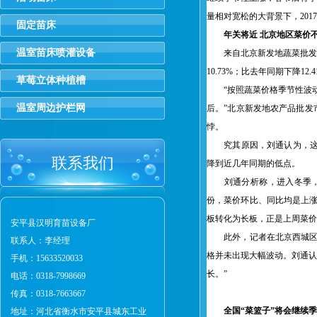
量相对宽松的大背景下，20
固定苗床
年关将近 北京地区菜价
温室苗床喷灌设备
来自北京新发地蔬菜批发市场
10.73%；比去年同期下降12.4
草莓立体种植槽
“按照蔬菜价格季节性波动
温室周边护栏网
后。”北京新发地农产品批发
悖。
究其原因，刘通认为，这与
联系我们
降到近几年同期的低点。
刘通分析称，进入冬季，北
份，菜价环比、同比均是上
板转化为长板，正是上周菜
安平县汉明育苗设备厂
此外，记者在北京西城区一家
联系人：李经理
格并未出现大幅波动。刘通认
手机：15633520033
长。”
电话：0318-7998669
传真：0318-7663667
全国“菜篮子”将会继续
地址：河北省衡水市安平县城东工业