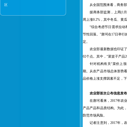
区
从全国范围来看，商务部预
据商务部监测，上周(1月9
周上涨0.2%，其中冬瓜、黄瓜
“综合考虑节日需求拉动和
节性回落。”唐珂在17日举
定。
农业部最新数据也印证了这一走势
02个点。其中，“菜篮子产品20
针对机构有关“菜价上涨或拉
期。从农产品市场总体形势看
品价格上涨支撑因素不足，下
农业部首次公布信息发布
在唐珂看来，2017年农
产品产品和品质结构。为此
防范市场风险。
记者注意到，2017年，