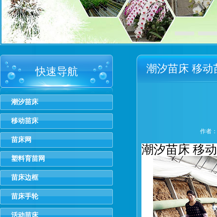
潮汐苗床 移动
快速导航
苗助力脱贫增
潮汐苗床
移动苗床
作者：h
苗床网
潮汐苗床 移动
塑料育苗网
苗床边框
苗床手轮
活动苗床