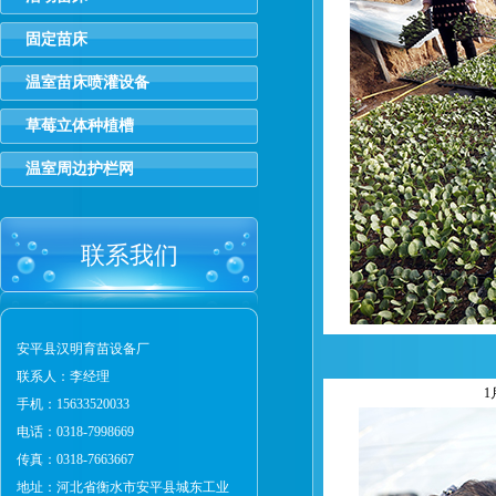
固定苗床
温室苗床喷灌设备
草莓立体种植槽
温室周边护栏网
联系我们
安平县汉明育苗设备厂
联系人：李经理
1
手机：15633520033
电话：0318-7998669
传真：0318-7663667
地址：河北省衡水市安平县城东工业