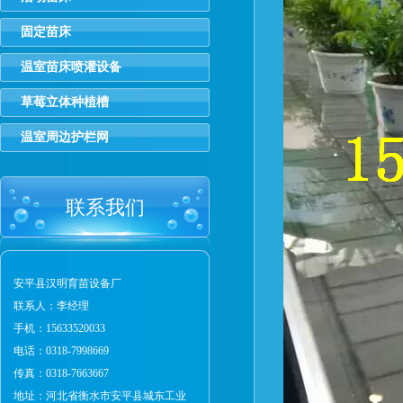
固定苗床
温室苗床喷灌设备
草莓立体种植槽
温室周边护栏网
联系我们
安平县汉明育苗设备厂
联系人：李经理
手机：15633520033
电话：0318-7998669
传真：0318-7663667
地址：河北省衡水市安平县城东工业