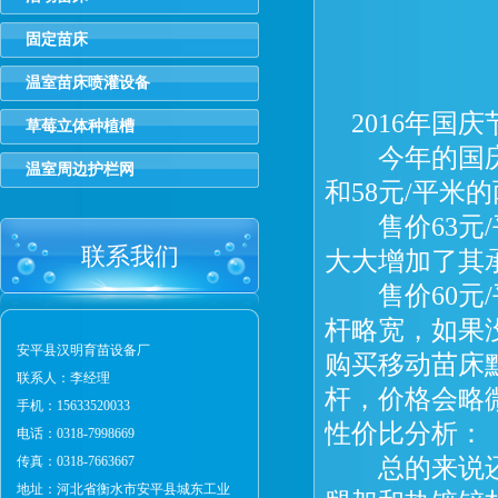
固定苗床
温室苗床喷灌设备
2016年国庆
草莓立体种植槽
今年的国庆活
温室周边护栏网
和58元/平米
售价63元/
联系我们
大大增加了其承
售价60元/
杆略宽，如果
安平县汉明育苗设备厂
购买移动苗床
联系人：李经理
杆，价格会略
手机：15633520033
性价比分析：
电话：0318-7998669
传真：0318-7663667
总的来说还是
地址：河北省衡水市安平县城东工业