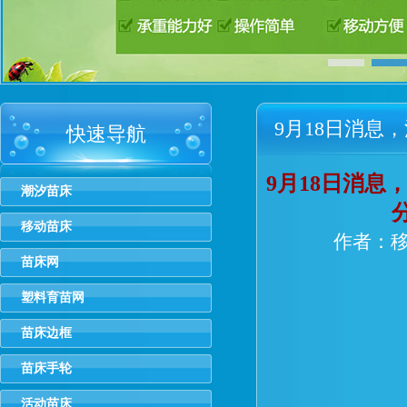
9月18日消息，
快速导航
活动苗床多少
9月18日消息
潮汐苗床
移动苗床
优惠。
作者：移动
苗床网
塑料育苗网
苗床边框
苗床手轮
活动苗床