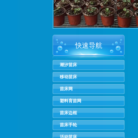
快速导航
潮汐苗床
移动苗床
苗床网
塑料育苗网
苗床边框
苗床手轮
活动苗床