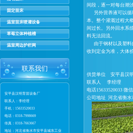
间段，逐一对每台潮
固定苗床
另外营养液可以循环
本。整个灌溉过程大概
温室苗床喷灌设备
间过长。另外回水系
草莓立体种植槽
料无法回流。
由于钢材以及塑料的
温室周边护栏网
收到定金为准，大体价格
联系我们
供货单位
安平县汉
联系人 李经理
电话15633520033
安平县汉明育苗设备厂
公司地址 河北省衡水
联系人：李经理
手机：15633520033
电话：0318-7998669
传真：0318-7663667
地址：河北省衡水市安平县城东工业