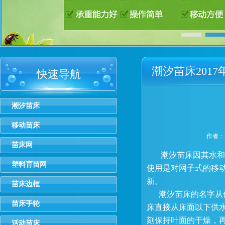
潮汐苗床201
快速导航
公布
潮汐苗床
移动苗床
作者：h
苗床网
潮汐苗床因其水和营
塑料育苗网
使用是对网子式的移
新。
苗床边框
潮汐苗床的名字从何
苗床手轮
床直接从床面以下供
刻保持叶面的干燥，
活动苗床