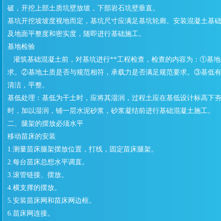
破，开挖上部土质坑壁放坡，下部岩石坑壁垂直。
基坑开挖坡坡度视地而定，基坑尺寸应满足基坑轮廊。安装混凝土基
及地面平整度和密实度，随即进行基础施工。
基地检验
灌筑基础混凝土前，对基坑进行**工程检查，检查的内容为：①基地
求。②基地土质是否与规范相符，承载力是否满足规范要求。③基低
清洁，平整。
基低处理：基低为干土时，应将其湿润，过程土应在基低设计标高下
时，加以湿润，铺一层水泥砂浆，砂浆凝结前进行基础混凝土施工。
二、腿架的摆放必须水平
移动苗床的安装
1.测量苗床腿架摆放位置，打线，固定苗床腿架。
2.每台苗床总想水平调直。
3.滚管链接、摆放。
4.横支撑的摆放。
5.安装苗床网和苗床网边框。
6.苗床网连接。