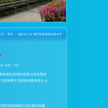
位置：
首页
>>
做好这几点 潮汐苗床就能安装水平
平
:38 点击：7507
司最新推出的潮汐苗床以其优秀的
装方面和网子式的移动苗床有什么
采用风镐或风枪打浅孔辅以弱爆