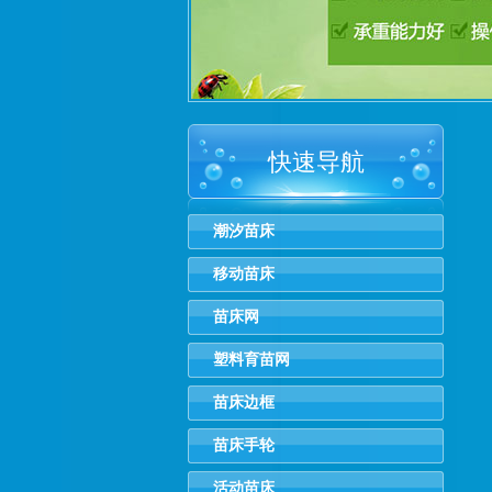
快速导航
潮汐苗床
移动苗床
苗床网
塑料育苗网
苗床边框
苗床手轮
活动苗床