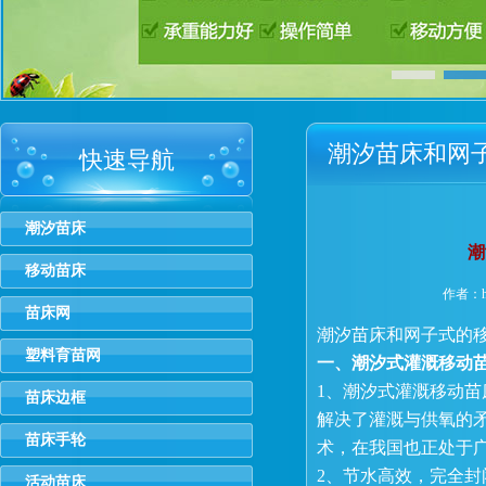
潮汐苗床和网
快速导航
哪种好？区别
潮汐苗床
潮
移动苗床
作者：hm
苗床网
潮汐苗床和网子式的
塑料育苗网
一、潮汐式灌溉移动
1、潮汐式灌溉移动苗
苗床边框
解决了灌溉与供氧的矛
苗床手轮
术，在我国也正处于
2、节水高效，完全封
活动苗床