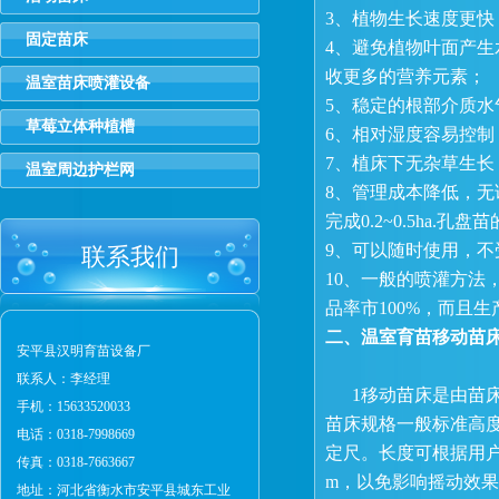
3、植物生长速度更快
固定苗床
4、避免植物叶面产
收更多的营养元素；
温室苗床喷灌设备
5、稳定的根部介质
草莓立体种植槽
6、相对湿度容易控
7、植床下无杂草生
温室周边护栏网
8、管理成本降低，无
完成0.2~0.5ha.孔
9、可以随时使用，
联系我们
10、一般的喷灌方法
品率市100%，而且
二、温室育苗移动苗
安平县汉明育苗设备厂
联系人：李经理
1移动苗床是由苗床
手机：15633520033
苗床规格一般标准高度
电话：0318-7998669
定尺。长度可根据用户
传真：0318-7663667
m，以免影响摇动效果
地址：河北省衡水市安平县城东工业