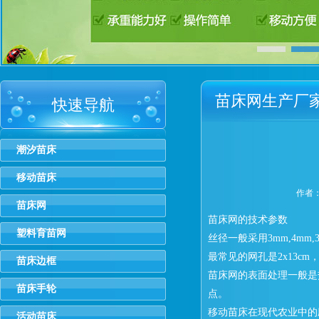
苗床网生产厂家
快速导航
潮汐苗床
移动苗床
作者：h
苗床网
苗床网的技术参数
塑料育苗网
丝径一般采用3mm,4mm
最常见的网孔是2x13cm，3
苗床边框
苗床网的表面处理一般是
苗床手轮
点。
移动苗床在现代农业中的
活动苗床