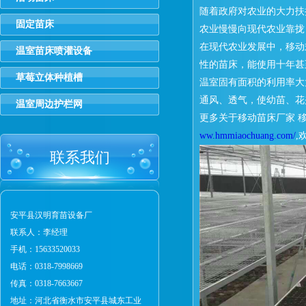
随着政府对农业的大力扶
固定苗床
农业慢慢向现代农业靠拢
在现代农业发展中，移动
温室苗床喷灌设备
性的苗床，能使用十年甚
草莓立体种植槽
温室固有面积的利用率大
通风、透气，使幼苗、花
温室周边护栏网
更多关于移动苗床厂家 移
ww.hmmiaochuang.com/
,
联系我们
安平县汉明育苗设备厂
联系人：李经理
手机：15633520033
电话：0318-7998669
传真：0318-7663667
地址：河北省衡水市安平县城东工业