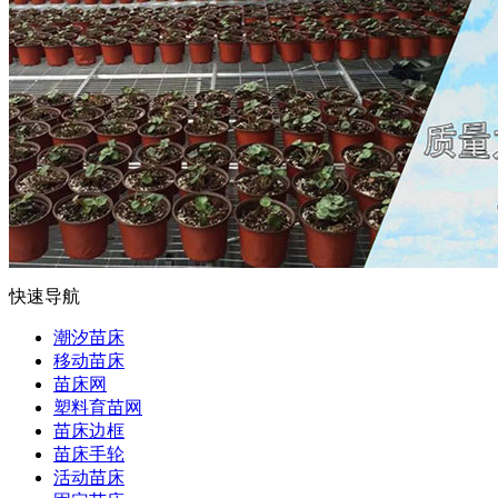
快速导航
潮汐苗床
移动苗床
苗床网
塑料育苗网
苗床边框
苗床手轮
活动苗床