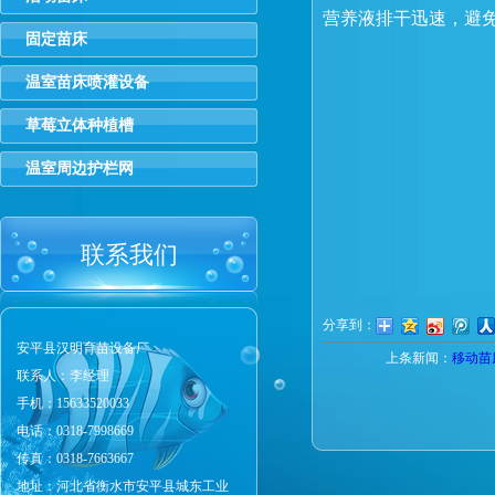
营养液排干迅速，避
固定苗床
温室苗床喷灌设备
草莓立体种植槽
温室周边护栏网
联系我们
分享到：
安平县汉明育苗设备厂
上条新闻：
移动苗
联系人：李经理
手机：15633520033
电话：0318-7998669
传真：0318-7663667
地址：河北省衡水市安平县城东工业