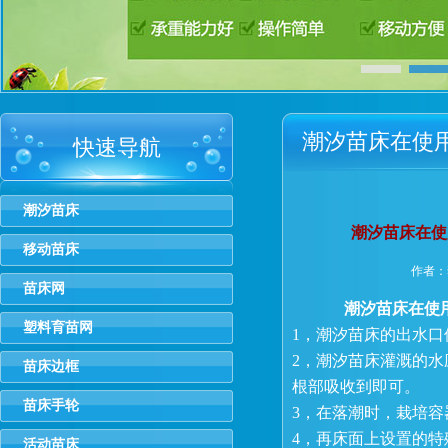
潮汐苗床在使
快速导航
需要注意的是
潮汐苗床
潮汐苗床在使
移动苗床
作者：李
苗床网
潮汐苗床在使
塑料育苗网
1，潮汐苗床的出水
2，潮汐苗床灌溉的水
苗床边框
根部吸收到即可。
苗床手轮
3，在落潮时，栽培
4，再床面上设置的
活动苗床