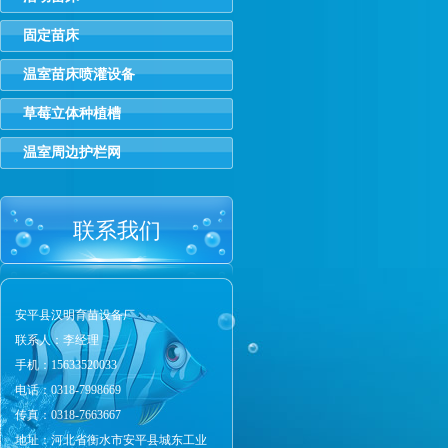
固定苗床
温室苗床喷灌设备
草莓立体种植槽
温室周边护栏网
联系我们
安平县汉明育苗设备厂
联系人：李经理
手机：15633520033
电话：0318-7998669
传真：0318-7663667
地址：河北省衡水市安平县城东工业